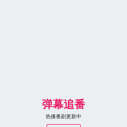
弹幕追番
热播番剧更新中